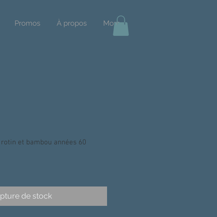
Promos
À propos
More
 rotin et bambou années 60
pture de stock