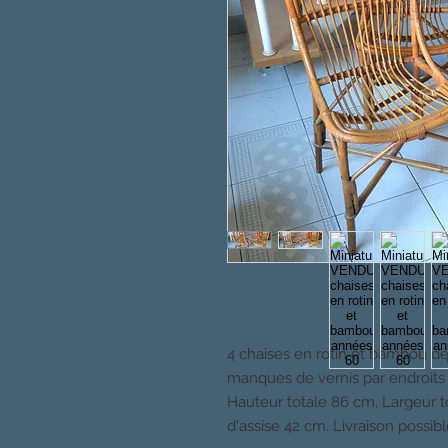
4 chaises en rotin et bambou de
manques de vernis par endroits m
Hauteur totale 86 cm, Largeur 
d'assise 42 cm. Livraison possib