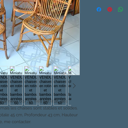
s années 60/70. Très bel état, des
ais les chaises sont stables et solides.
totale 45 cm, Profondeur 43 cm, Hauteur
le, me contacter.