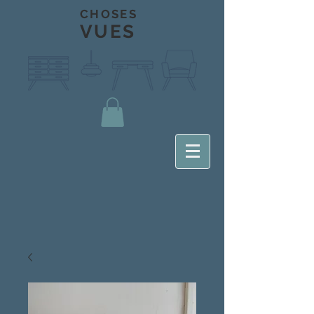
CHOSES
VUES