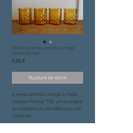
VENDU/4 verres ambrés vintage
Pastis Pernod
Prix
0,00 €
Rupture de stock
4 verres ambrés vintage à Pastis
marque Pernod. TBE. envoi soigné
en colissimo ou Mondial relay, me
contacter.