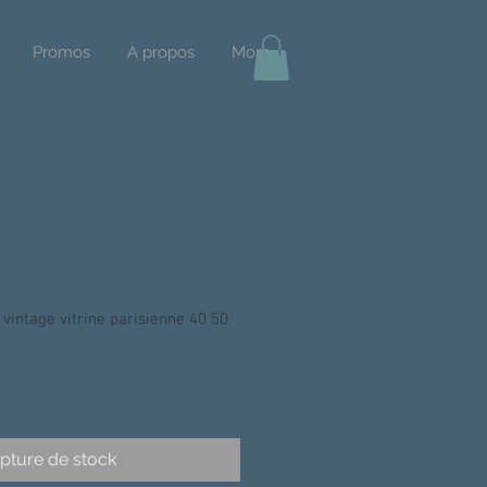
Promos
À propos
More
vintage vitrine parisienne 40 50
pture de stock