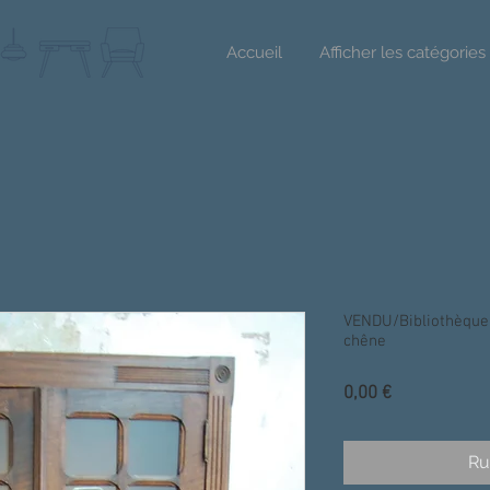
Accueil
Afficher les catégories
VENDU/Bibliothèque 
chêne
Prix
0,00 €
Ru