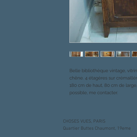
Belle bibliothèque vintage, vitr
chêne. 4 étagères sur crémaillère
180 cm de haut, 80 cm de large,
possible, me contacter.
CHOSES VUES, PARIS
Quartier Buttes Chaumont, 19eme