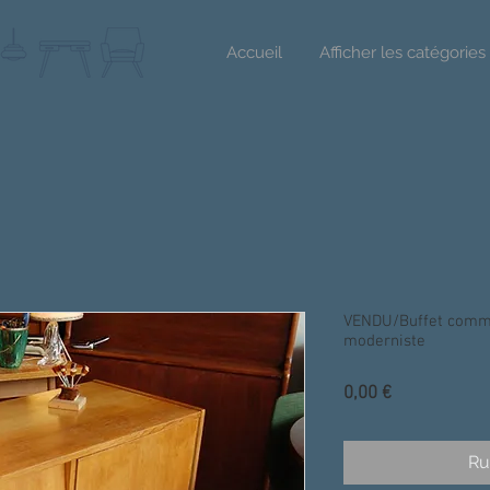
Accueil
Afficher les catégories
VENDU/Buffet comm
moderniste
Prix
0,00 €
Ru