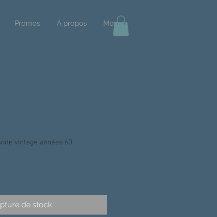
Promos
À propos
More
ode vintage années 60
pture de stock