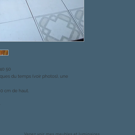
 40 50
ques du temps (voir photos), une
80 cm de haut.
r
Venez voir mes meubles et luminaires