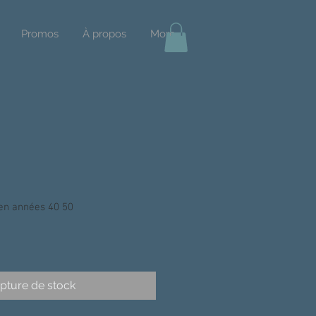
Promos
À propos
More
en années 40 50
pture de stock