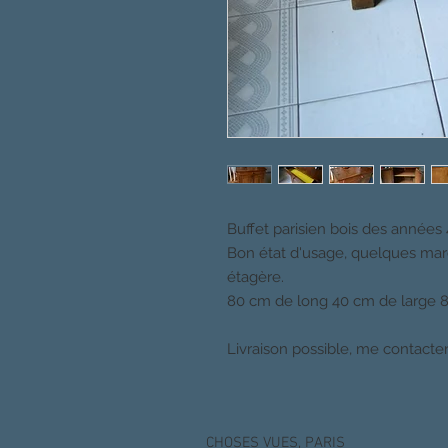
Buffet parisien bois des années
Bon état d'usage, quelques mar
étagère.
80 cm de long 40 cm de large 
Livraison possible, me contacte
CHOSES VUES, PARIS