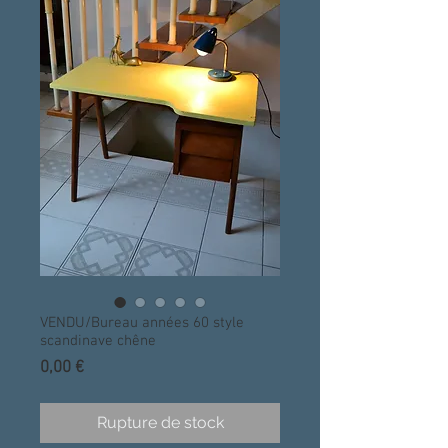
VENDU/Bureau années 60 style
scandinave chêne
Prix
0,00 €
Rupture de stock