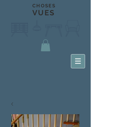
CHOSES
VUES