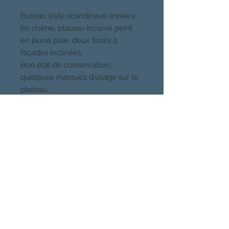
Bureau style scandinave années
60 chêne, plateau incurvé peint
en jaune pale, deux tiroirs à
façades inclinées.
Bon état de conservation,
quelques marques d'usage sur le
plateau.
100 cm de long, 60 cm de
profondeur, 71 cm de hauteur.
Livraison possible, me contacter.
CHOSES VUES, PARIS
Quartier Buttes Chaumont, 19eme
Venez voir mes meubles et luminaires
sur rendez-vous au 06 49 41 80 78