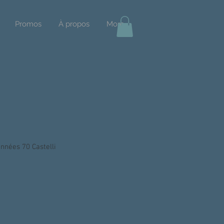
Promos
À propos
More
nnées 70 Castelli