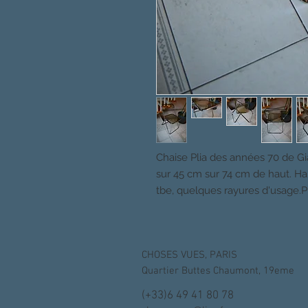
Chaise Plia des années 70 de Gianc
sur 45 cm sur 74 cm de haut. Ha
tbe, quelques rayures d'usage.P
CHOSES VUES, PARIS
Quartier Buttes Chaumont, 19eme
(+33)6 49 41 80 78