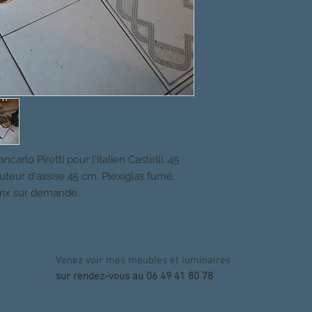
arlo Piretti pour l'italien Castelli. 45
uteur d'assise 45 cm. Plexiglas fumé,
rix sur demande.
Venez voir mes meubles et luminaires
sur rendez-vous au 06 49 41 80 78