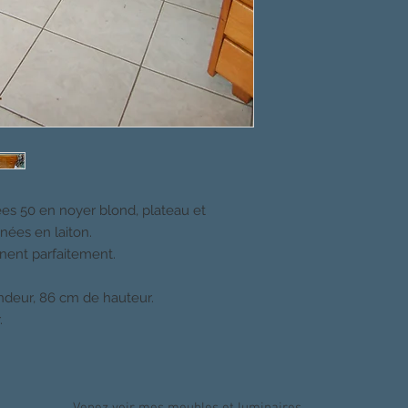
 50 en noyer blond, plateau et
gnées en laiton.
onnent parfaitement.
ndeur, 86 cm de hauteur.
.