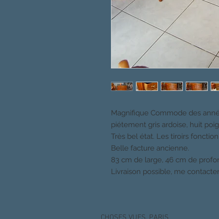
Magnifique Commode des années
piétement gris ardoise, huit poi
Très bel état. Les tiroirs foncti
Belle facture ancienne.
83 cm de large, 46 cm de profo
Livraison possible, me contacter
CHOSES VUES, PARIS