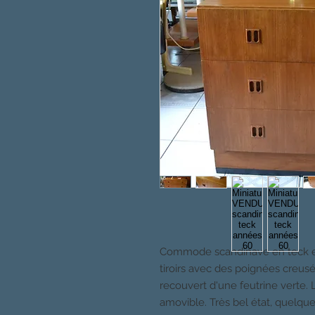
Commode scandinave en teck et
tiroirs avec des poignées creusées
recouvert d'une feutrine verte.
amovible. Très bel état, quelqu