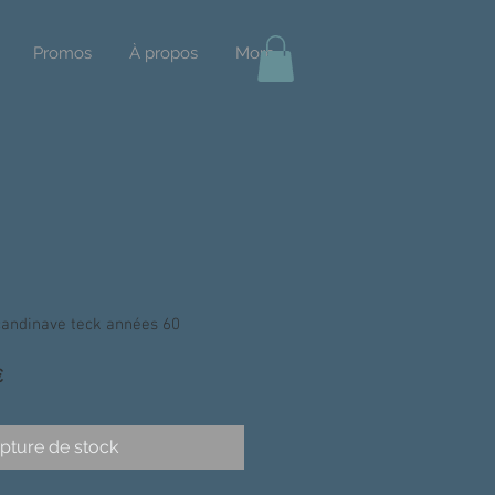
Promos
À propos
More
ndinave teck années 60
Prix
€
promotionnel
pture de stock