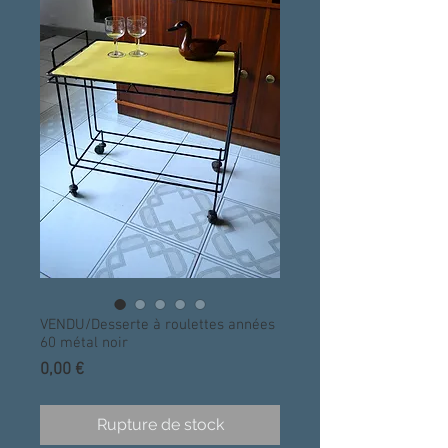
VENDU/Desserte à roulettes années
60 métal noir
Prix
0,00 €
Rupture de stock