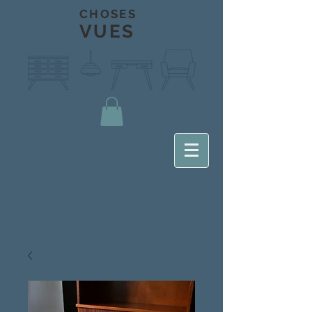
CHOSES
VUES