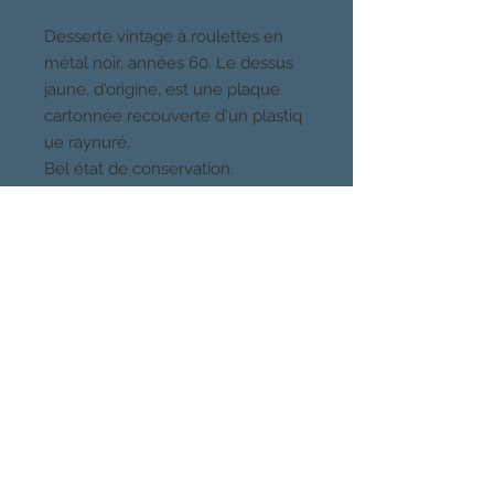
Desserte vintage à roulettes en
métal noir, années 60. Le dessus
jaune, d'origine, est une plaque
cartonnée recouverte d'un plastiq
ue raynuré.
Bel état de conservation.
62cm de large, 39 cm de
profondeur , 60 cm de haut.
Livraiosn possible, me contacter.
CHOSES VUES, PARIS
Quartier Buttes Chaumont, 19eme
Venez voir mes meubles et luminaires
sur rendez-vous au 06 49 41 80 78
CHOSES