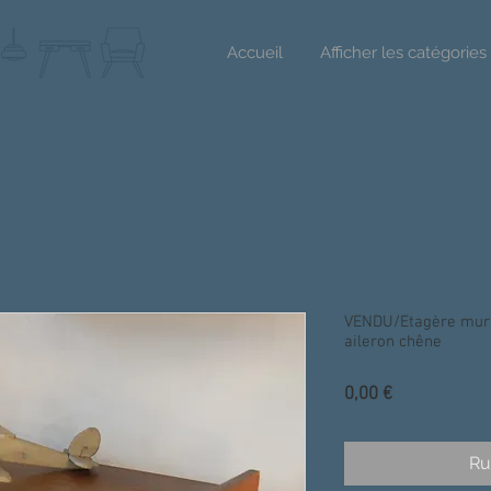
Accueil
Afficher les catégories
VENDU/Etagère mura
aileron chêne
Prix
0,00 €
Ru