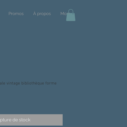
Promos
À propos
More
le vintage bibliothèque forme
pture de stock