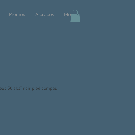
Promos
À propos
More
es 50 skaï noir pied compas