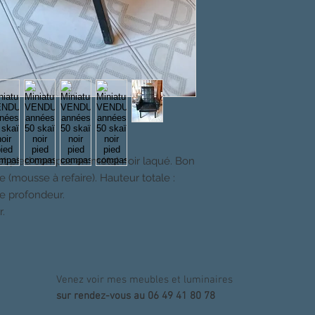
 et pied compas en métal noir laqué. Bon
ée (mousse à refaire). Hauteur totale :
e profondeur.
r.
Venez voir mes meubles et luminaires
sur rendez-vous au 06 49 41 80 78