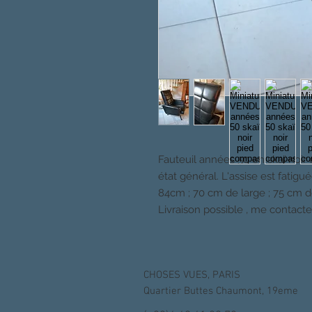
Fauteuil années 50 en skaï noir
état général. L'assise est fatigu
84cm ; 70 cm de large ; 75 cm d
Livraison possible , me contacte
CHOSES VUES, PARIS
Quartier Buttes Chaumont, 19eme