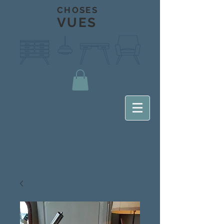
CHOSES
VUES