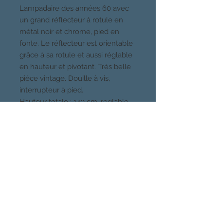
Lampadaire des années 60 avec
un grand réflecteur à rotule en
métal noir et chrome, pied en
fonte. Le réflecteur est orientable
grâce à sa rotule et aussi réglable
en hauteur et pivotant. Très belle
pièce vintage. Douille à vis,
interrupteur à pied.
Hauteur totale : 140 cm, reglable
de 95 à 135 cm. Diamètre
réflecteur 22 cm, diamètre pied, 21
cm, largeur max : 43 cm.
CHOSES VUES, PARIS
Quartier Buttes Chaumont, 19eme
Venez voir mes meubles et luminaires