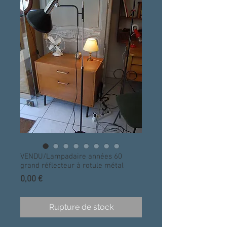
VENDU/Lampadaire années 60
grand réflecteur à rotule métal
Prix
0,00 €
Rupture de stock