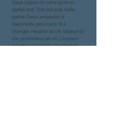
Deux tulipes en verre givré en
parfait état. Très bel état, belle
patine. Deux ampoules à
baionnette gros culot, fil à
changer. Hauteur 41 cm, largeur 52
cm, profondeur 18 cm. Livraison
possible via cocolis en province,
par moi même en ile de france,
me contacter.
CHOSES VUES, PARIS
Quartier Buttes Chaumont, 19eme
Venez voir mes meubles et luminaires
sur rendez-vous au 06 49 41 80 78
CHOSES
VUES