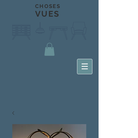
CHOSES
VUES