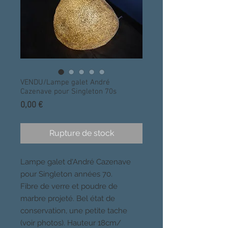
VENDU/Lampe galet André
Cazenave pour Singleton 70s
Prix
0,00 €
Rupture de stock
Lampe galet d'André Cazenave
pour Singleton années 70.
Fibre de verre et poudre de
marbre projeté. Bel état de
conservation, une petite tache
(voir photos). Hauteur 18cm/