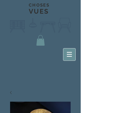
CHOSES
VUES