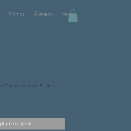
Promos
À propos
More
 70 4 feux Gaetano Sciolari
pture de stock