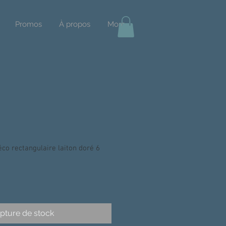
Promos
À propos
More
co rectangulaire laiton doré 6
pture de stock