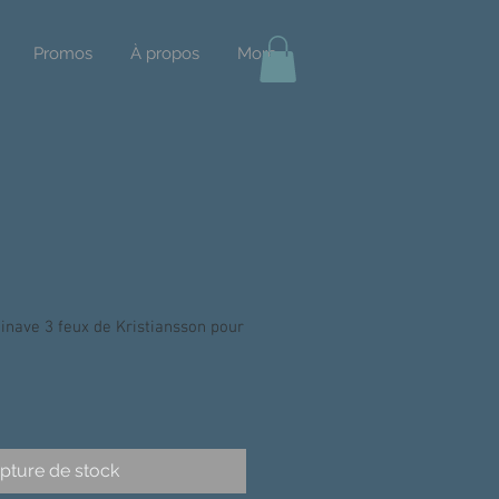
Promos
À propos
More
nave 3 feux de Kristiansson pour
pture de stock