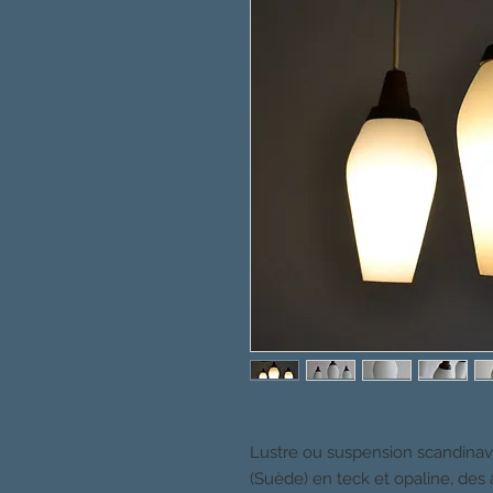
Lustre ou suspension scandinave
(Suède) en teck et opaline, des