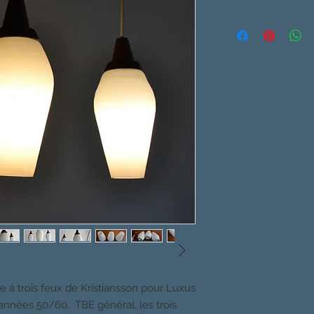
 à trois feux de Kristiansson pour Luxus
 années 50/60. TBE général, les trois