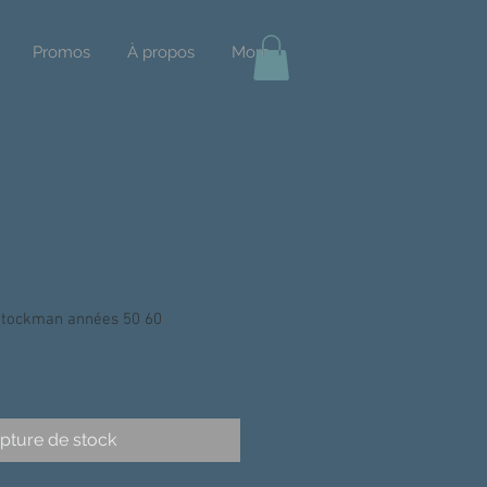
Promos
À propos
More
tockman années 50 60
pture de stock