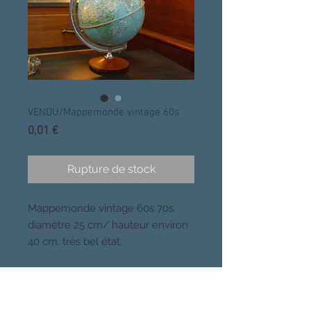
VENDU/Mappemonde vintage 60s
Prix
0,01 €
Rupture de stock
Mappemonde vintage 60s 70s. 
diamètre 25 cm/ hauteur environ 
40 cm. très bel état.
CHOSES VUES, PARIS