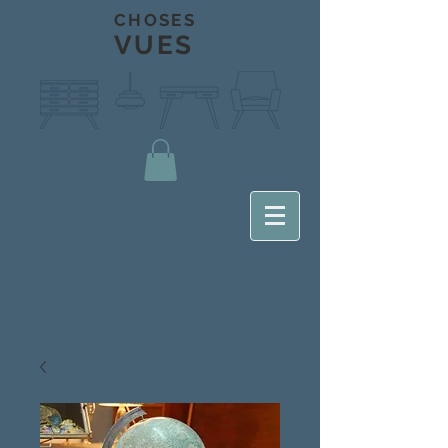
CHOSES
VUES