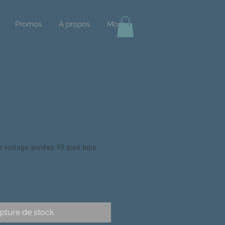
Promos
À propos
More
intage années 90 pied bois
pture de stock