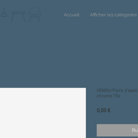
Accueil
Afficher les catégories
VENDU/Paire d'appli
chrome 70s
Prix
0,00 €
Ru