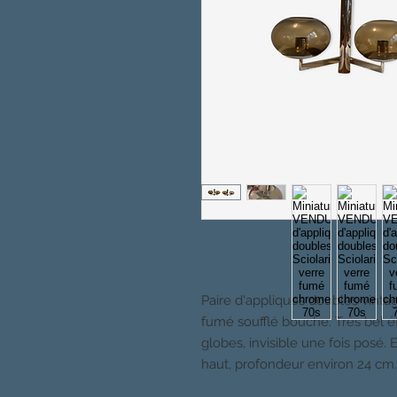
Paire d'appliques doubles vint
fumé soufflé bouche. Très bel é
globes, invisible une fois posé.
haut, profondeur environ 24 cm.