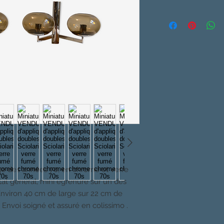
age des années 70, en chrome et verre
tat général, mini egrenure sur un des
 Environ 40 cm de large sur 22 cm de
 Envoi soigné et assuré en colissimo .