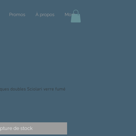
Promos
À propos
More
ques doubles Sciolari verre fumé
pture de stock