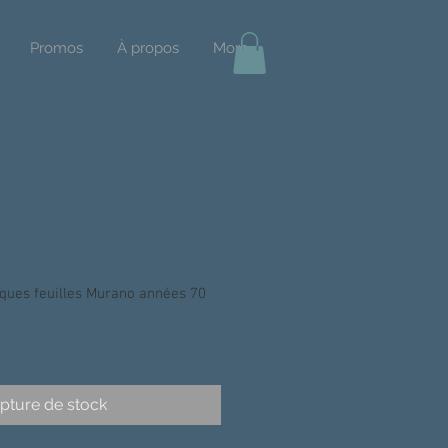
Promos
À propos
More
ques feuilles Murano années 70
pture de stock