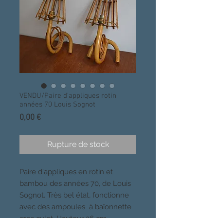
VENDU/Paire d'appliques rotin
années 70 Louis Sognot
Prix
0,00 €
Rupture de stock
Paire d'appliques en rotin et
bambou des années 70, de Louis
Sognot. Très bel état, fonctionne
avec des ampoules à baïonnette