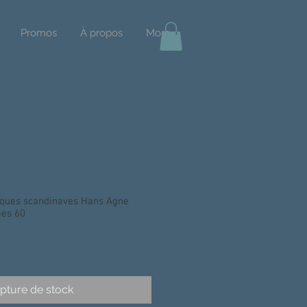
Promos
À propos
More
iques scandinaves Hans Agne
ées 60
pture de stock