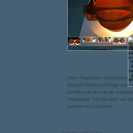
Paire d'appliques scandinaves
Ellysett Markaryd. Design suédo
lamelles de bois de pin (plywoo
modulable. Très bel état, voir p
possible en Colissimo.