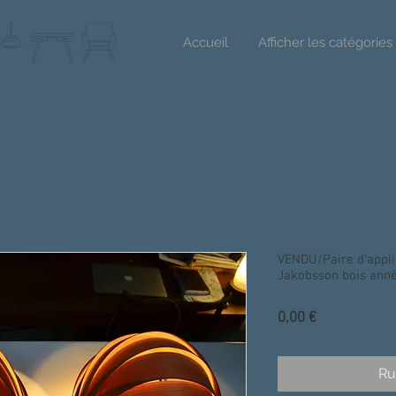
Accueil
Afficher les catégories
VENDU/Paire d'appl
Jakobsson bois ann
Prix
0,00 €
Ru