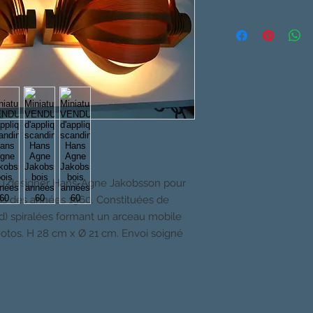
 du designer Hans-Agne Jakobsson pour
is des années 1960. Constituées de
d) spiralées formant un arceau mobile
hotos. H 28 cm x Ø 21 cm. Envoi soigné