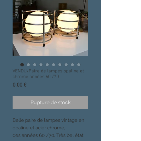
VENDU/Paire de lampes opaline et
chrome années 60 /70
Prix
0,00 €
Rupture de stock
Belle paire de lampes vintage en
opaline et acier chromé,
des années 60 /70. Très bel état.