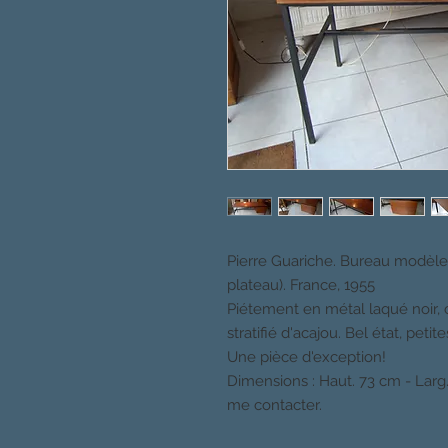
Pierre Guariche. Bureau modèle 
plateau). France, 1955
Piétement en métal laqué noir,
stratifié d'acajou. Bel état, pet
Une pièce d'exception!
Dimensions : Haut. 73 cm - Larg.
me contacter.