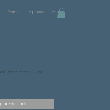
Promos
À propos
More
e Guariche modèle 620 ed.
pture de stock