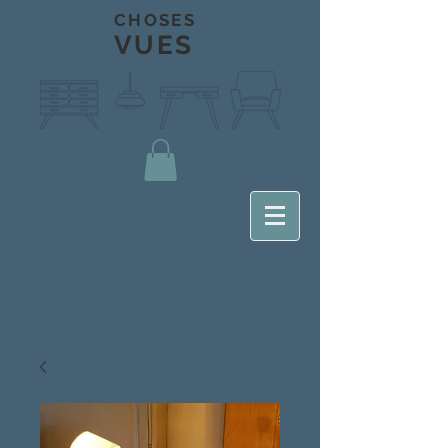
CHOSES
VUES