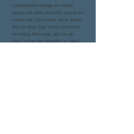
Lampadaire vintage en métal
laqué noir avec un porte plante en
métal noir. Deux feux, deux abats-
jour en tissu, tige à trois branches
en métal. Bon état. 148 cm de
haut, 33 cm de diamètre au pied,
70 cm environ
d'envergure.Livraison possible.
CHOSES VUES, PARIS
Quartier Buttes Chaumont, 19eme
Venez voir mes meubles et luminaires
sur rendez-vous au 06 49 41 80 78
CHOSES
VUES