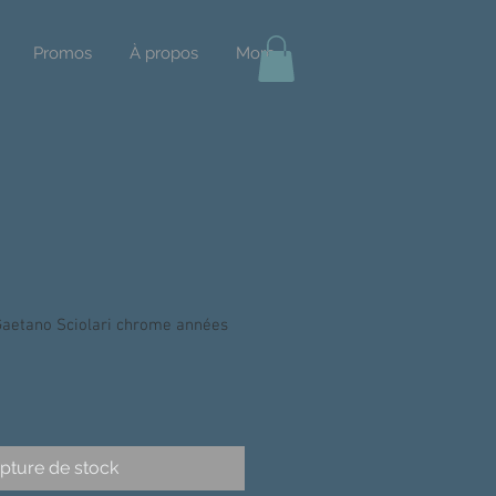
Promos
À propos
More
aetano Sciolari chrome années
pture de stock