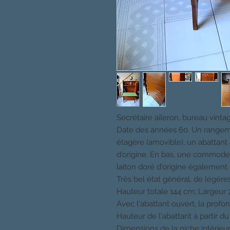
Secrétaire aileron, bureau vinta
Date des années 60. Un rangem
étagère (amovible), un abattant
d'origine. En bas, une commode 
laiton doré d'origine également.
Très bel état général, de légère
Hauteur totale 144 cm; Largeur
Avec l'abattant ouvert, la profo
Hauteur de l'abattant à partir du
Dimensions de la niche intérieu