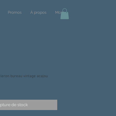
Promos
À propos
More
leron bureau vintage acajou
pture de stock