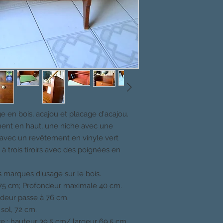
ge en bois, acajou et placage d'acajou.
ent en haut, une niche avec une
 avec un revêtement en vinyle vert
à trois tiroirs avec des poignées en
s marques d'usage sur le bois.
 75 cm; Profondeur maximale 40 cm.
ndeur passe à 76 cm.
 sol, 72 cm.
re : hauteur 39,5 cm/ largeur 69,5 cm,