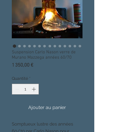
Suspension Carlo Nason verre de
Murano Mazzega années 60/70
Prix
1 350,00 €
Quantité
*
Ajouter au panier
Somptueux lustre des années
60/70 par Carlo Nason pour