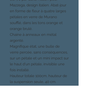
Mazzega, design italien. Abat-jour
en forme de fleur à quatre larges
pétales en verre de Murano
soufflé, dans les tons orange et
orange brulé.
Chaine à anneaux en métal
argenté.
Magnifique état, une bulle de
verre percée, sans conséquences,
sur un pétale et un mini impact sur
le haut d'un pétale, invisible une
fois installé.
Hauteur totale 100cm, hauteur de
la suspension seule, 40 cm.
Diamètre, 65 cm. Chaque
pétale pèse 2,2 kilos.
Ampoule à vis gros culot, non
fournie.