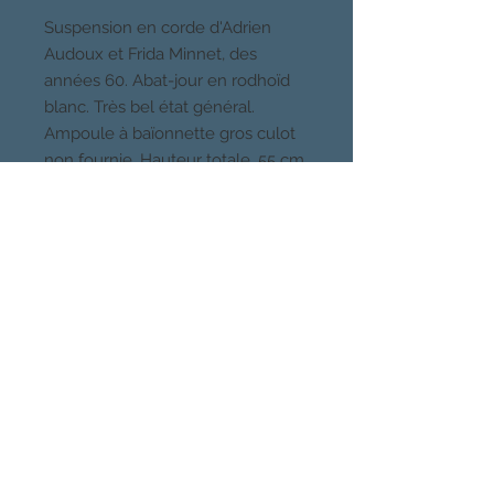
Suspension en corde d'Adrien
Audoux et Frida Minnet, des
années 60. Abat-jour en rodhoïd
blanc. Très bel état général.
Ampoule à baïonnette gros culot
non fournie. Hauteur totale, 55 cm.
Suspension seule, Largeur 25 cm,
hauteur 21 cm. Envoi soigné.
CHOSES VUES, PARIS
Quartier Buttes Chaumont, 19eme
Venez voir mes meubles et luminaires
sur rendez-vous au 06 49 41 80 78
CHOSES
VUES