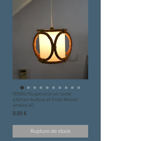
VENDU/Suspension en corde
d'Adrien Audoux et Frida Minnet
années 60
Prix
0,00 €
Rupture de stock