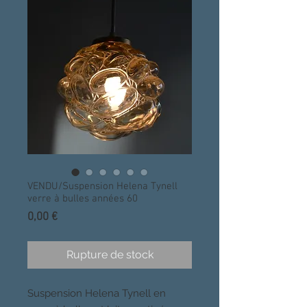
VENDU/Suspension Helena Tynell
verre à bulles années 60
Prix
0,00 €
Rupture de stock
Suspension Helena Tynell en