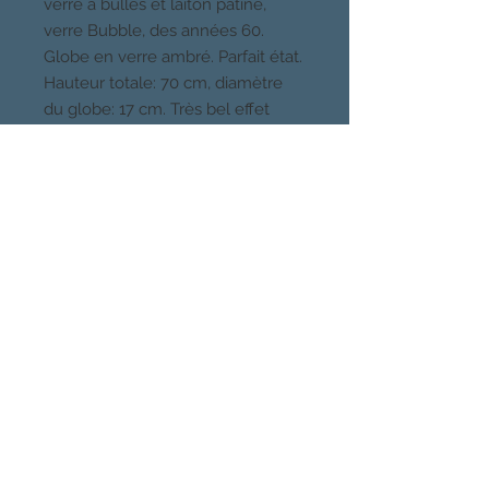
verre à bulles et laiton patiné,
verre Bubble, des années 60.
Globe en verre ambré. Parfait état.
Hauteur totale: 70 cm, diamètre
du globe: 17 cm. Très bel effet
lumineux. Envoi soigné en
colissimo ou MR.
CHOSES VUES, PARIS
Quartier Buttes Chaumont, 19eme
Venez voir mes meubles et luminaires
sur rendez-vous au 06 49 41 80 78
CHOSES
VUES