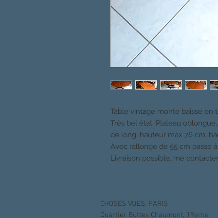
Table vintage monte baisse en t
Très bel état. Plateau oblongue,
de long, hauteur max 76 cm, h
Avec rallonge de 55 cm passe à
Livraison possible, me contacter
CHOSES VUES, PARIS
Quartier Buttes Chaumont, 19eme