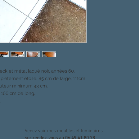
eck et métal laqué noir, années 60.
 piétement étoile. 85 cm de large, 111cm
auteur minimum 43 cm.
 166 cm de long.
.
Venez voir mes meubles et luminaires
sur rendez-vous au 06 49 41 80 78