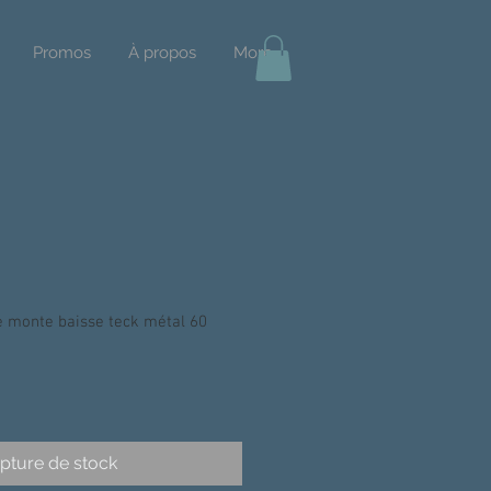
Promos
À propos
More
 monte baisse teck métal 60
pture de stock