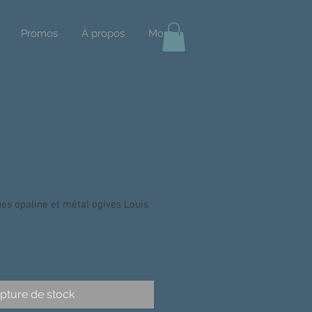
Promos
À propos
More
es opaline et métal ogives Louis
pture de stock