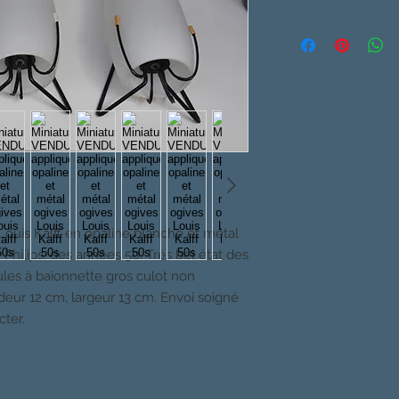
Louis Kalff en opaline blanche et métal
 Philips, des années 50. Très bel état des
les à baïonnette gros culot non
deur 12 cm, largeur 13 cm. Envoi soigné
cter.