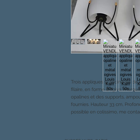
Trois appliques scandinaves de 
filaire, en forme d'ogive, marque
opalines et des supports, ampou
fournies. Hauteur 33 cm, Profon
possible en colissimo, me conta