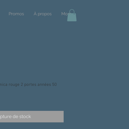
Promos
À propos
More
ica rouge 2 portes années 50
pture de stock