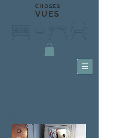
CHOSES
VUES