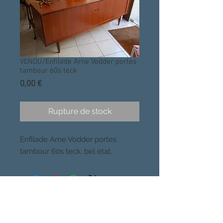
VENDU/Enfilade Arne Vodder portes
tambour 60s teck
Prix
0,00 €
Rupture de stock
Enfilade Arne Vodder portes 
tambour 60s teck. bel état.
CHOSES VUES, PARIS
Quartier Buttes Chaumont, 19eme