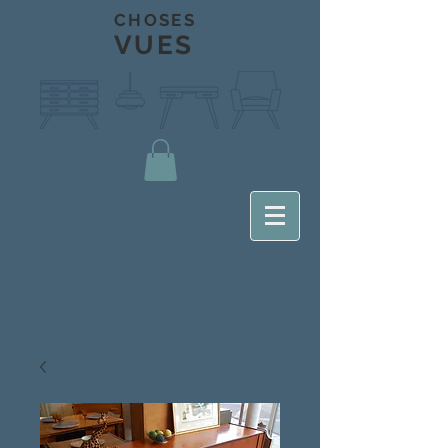
CHOSES
VUES