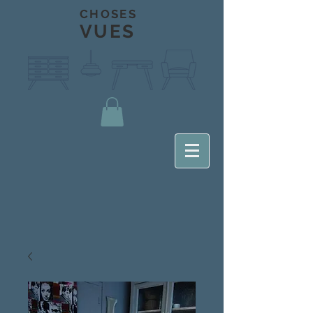
CHOSES
VUES