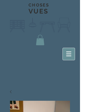
CHOSES
VUES