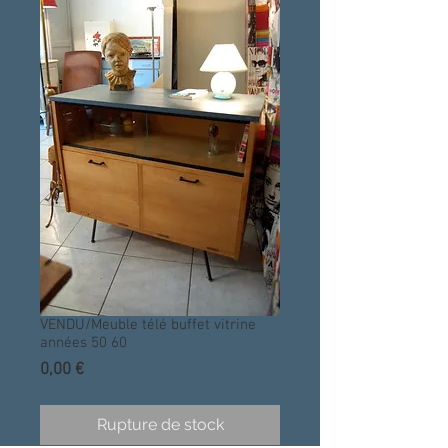
VENDU/Meuble télé buffet vitrine
années 50 60
Prix
0,00 €
Rupture de stock