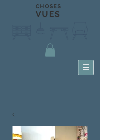
CHOSES
VUES