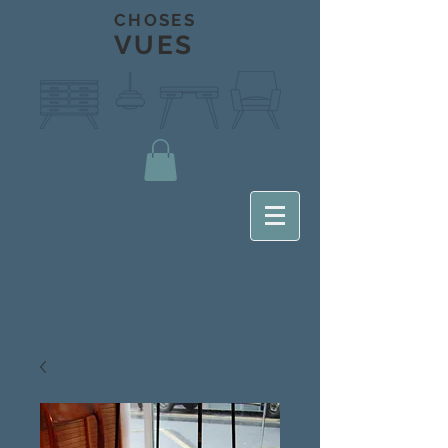
CHOSES
VUES