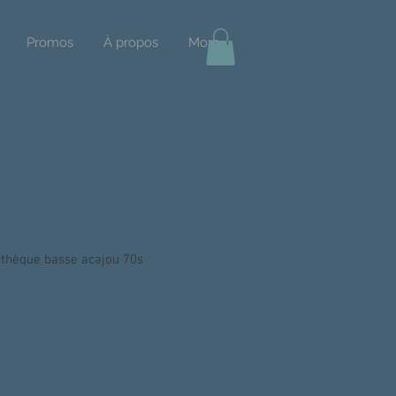
Promos
À propos
More
iothèque basse acajou 70s