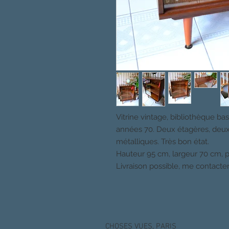
Vitrine vintage, bibliothèque ba
années 70. Deux étagères, deux v
métalliques. Très bon état.
Hauteur 95 cm, largeur 70 cm, 
Livraison possible, me contacter
CHOSES VUES, PARIS