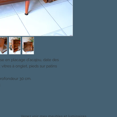
sse en placage d'acajou, date des
itres à onglet, pieds sur patins
profondeur 30 cm.
.
Venez voir mes meubles et luminaires